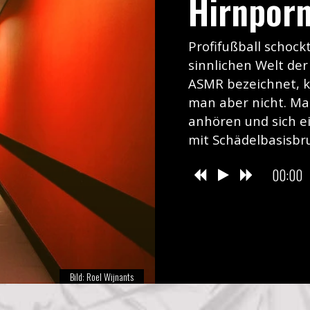
Hirnpor
Profifußball schock
sinnlichen Welt der
ASMR bezeichnet, k
man aber nicht. Ma
anhören und sich e
mit Schädelbasisbr
00:00
Bild:
Roel Wijnants