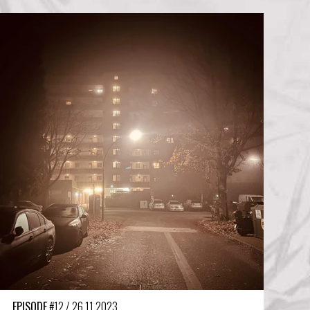
EPISODE
#12
/
26.11.2023