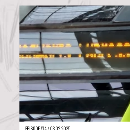
EPISODE
#14
/
08.02.2025