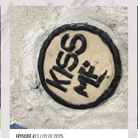
EPISODE
#13
/
02.01.2025