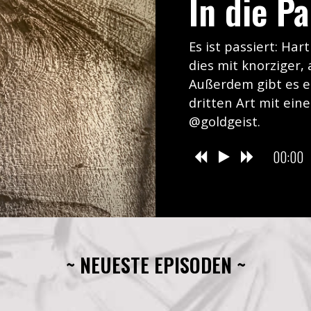
In die Pa
Es ist passiert: Har
dies mit knorziger,
Außerdem gibt es 
dritten Art mit ei
@goldgeist.
00:00
~ NEUESTE EPISODEN ~